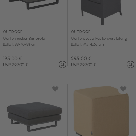
OUTDOOR
OUTDOOR
Gartenhocker Sunbrella
Gartensessel Rückenverstellung
BxHxT: 88x40x88 cm
BxHxT: 74x114x63 cm
195,00 €
295,00 €
UVP 799,00 €
UVP 799,00 €