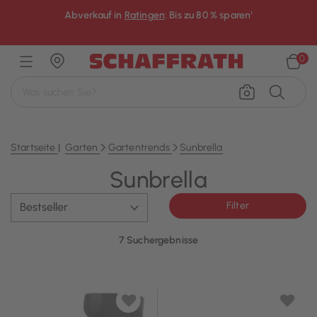
Abverkauf in
Ratingen
: Bis zu 80 % sparen¹
×
0
Startseite
Garten
Gartentrends
Sunbrella
Sunbrella
Filter
7 Suchergebnisse