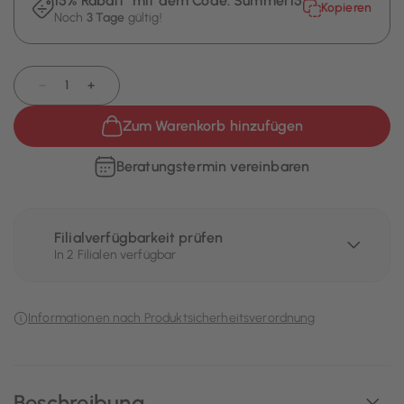
15% Rabatt¹ mit dem Code:
Summer15
Kopieren
Noch
3 Tage
gültig!
−
+
Zum Warenkorb hinzufügen
Beratungstermin vereinbaren
Filialverfügbarkeit prüfen
In 2 Filialen verfügbar
Informationen nach Produktsicherheitsverordnung
Beschreibung