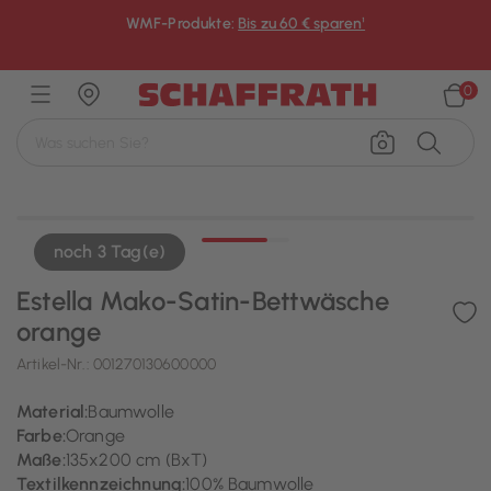
WMF-Produkte:
Bis zu 60 € sparen¹
×
0
noch 3 Tag(e)
Estella Mako-Satin-Bettwäsche
orange
Artikel-Nr.:
001270130600000
Material:
Baumwolle
Farbe:
Orange
Maße:
135x200 cm (BxT)
Textilkennzeichnung:
100% Baumwolle