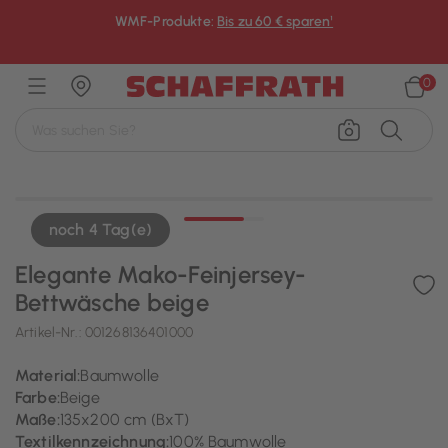
WMF-Produkte:
Bis zu 60 € sparen¹
×
0
noch 4 Tag(e)
Elegante Mako-Feinjersey-
Bettwäsche beige
Artikel-Nr.:
001268136401000
Material:
Baumwolle
Farbe:
Beige
Maße:
135x200 cm (BxT)
Textilkennzeichnung:
100% Baumwolle