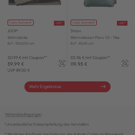
Code: Summer15
Code: Summer15
-15%**
-15%**
JOOP!
Stoov
Wohndecke
Wärmekissen Ploov S3 - Flex
BxT: 150x200 cm
BxT: 45x45 cm
50,99 € mit Coupon**
101,96 € mit Coupon**
59,99 €
119,95 €
UVP 89,00 €
Mehr Ergebnisse
¹
Aktionsbedingungen
*Unverbindliche Preisempfehlung des Herstellers
**Möglicher Kaufpreis bei Einlösung des Rabatt-Codes im Warenkorb