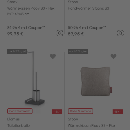
Stoov
Stoov
Wärmekissen Ploov S3 - Flex
Handwärmer Stoons S3
BxT: 45x45 cm
84,96 € mit Coupon**
50,96 € mit Coupon**
99,95 €
59,95 €
noch 2 Tag(e)
noch 2 Tag(e)
Code: Summer15
Code: Summer15
-15%**
-15%**
Blomus
Stoov
Toilettenbutler
Wärmekissen Ploov S3 - Flex