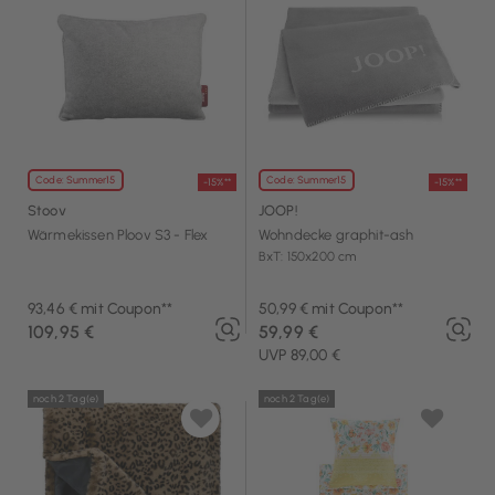
Code: Summer15
Code: Summer15
-15%**
-15%**
Stoov
JOOP!
Wärmekissen Ploov S3 - Flex
Wohndecke graphit-ash
BxT: 150x200 cm
93,46 € mit Coupon**
50,99 € mit Coupon**
109,95 €
59,99 €
UVP 89,00 €
noch 2 Tag(e)
noch 2 Tag(e)