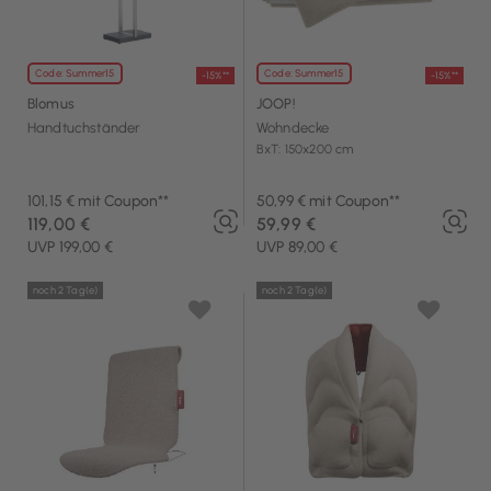
Code: Summer15
Code: Summer15
-15%**
-15%**
Blomus
JOOP!
Handtuchständer
Wohndecke
BxT: 150x200 cm
101,15 € mit Coupon**
50,99 € mit Coupon**
119,00 €
59,99 €
UVP 199,00 €
UVP 89,00 €
noch 2 Tag(e)
noch 2 Tag(e)