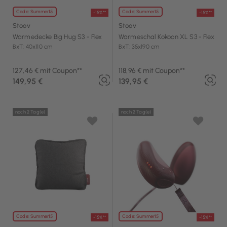
Code: Summer15
Code: Summer15
-15%**
-15%**
Stoov
Stoov
Wärmedecke Big Hug S3 - Flex
Wärmeschal Kokoon XL S3 - Flex
BxT: 40x110 cm
BxT: 35x190 cm
127,46 € mit Coupon**
118,96 € mit Coupon**
149,95 €
139,95 €
noch 2 Tag(e)
noch 2 Tag(e)
Code: Summer15
Code: Summer15
-15%**
-15%**