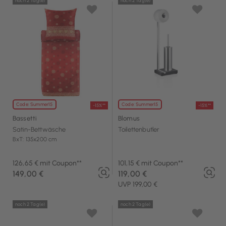
noch 2 Tag(e)
noch 2 Tag(e)
Code: Summer15
Code: Summer15
-15%**
-15%**
Bassetti
Blomus
Satin-Bettwäsche
Toilettenbutler
BxT: 135x200 cm
126,65 € mit Coupon**
101,15 € mit Coupon**
149,00 €
119,00 €
UVP 199,00 €
noch 2 Tag(e)
noch 2 Tag(e)