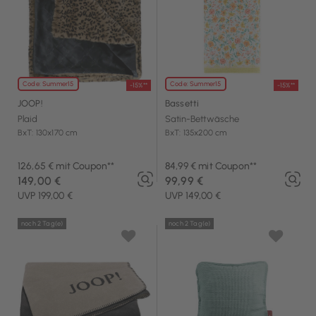
Code: Summer15
Code: Summer15
-15%**
-15%**
JOOP!
Bassetti
Plaid
Satin-Bettwäsche
BxT: 130x170 cm
BxT: 135x200 cm
126,65 € mit Coupon**
84,99 € mit Coupon**
149,00 €
99,99 €
UVP 199,00 €
UVP 149,00 €
noch 2 Tag(e)
noch 2 Tag(e)