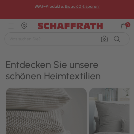
WMF-Produkte:
Bis zu 60 € sparen¹
×
0
Entdecken Sie unsere
schönen Heimtextilien