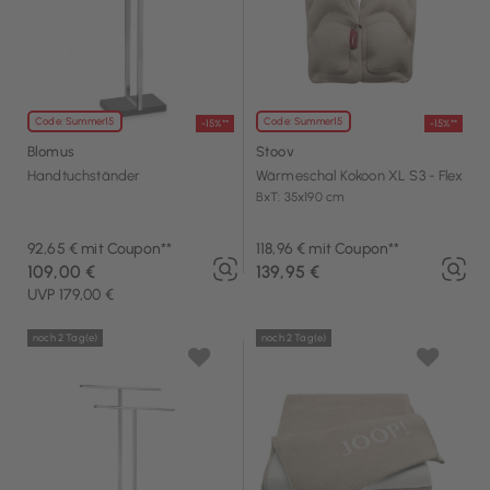
Code: Summer15
Code: Summer15
-15%**
-15%**
Blomus
Stoov
Handtuchständer
Wärmeschal Kokoon XL S3 - Flex
BxT: 35x190 cm
92,65 € mit Coupon**
118,96 € mit Coupon**
109,00 €
139,95 €
UVP 179,00 €
noch 2 Tag(e)
noch 2 Tag(e)