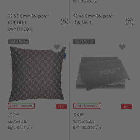
BxT: 45x45 cm
92,65 € mit Coupon**
93,46 € mit Coupon**
109,00 €
109,95 €
UVP 179,00 €
noch 2 Tag(e)
noch 2 Tag(e)
Code: Summer15
Code: Summer15
-15%**
-15%**
JOOP!
JOOP!
Kissenhülle
Wohndecke
BxT: 45x45 cm
BxT: 150x200 cm