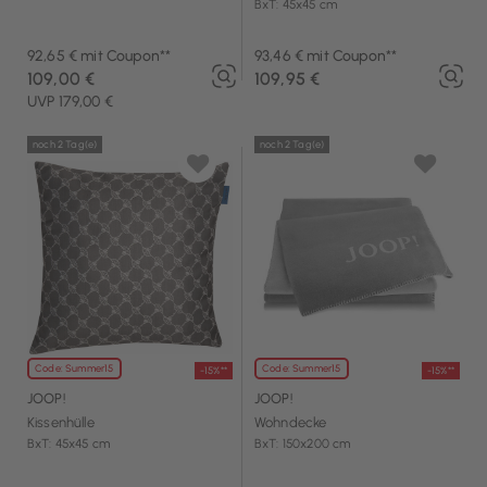
BxT: 45x45 cm
92,65 € mit Coupon**
93,46 € mit Coupon**
109,00 €
109,95 €
UVP 179,00 €
noch 2 Tag(e)
noch 2 Tag(e)
Code: Summer15
Code: Summer15
-15%**
-15%**
JOOP!
JOOP!
Kissenhülle
Wohndecke
BxT: 45x45 cm
BxT: 150x200 cm