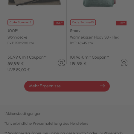
Code: Summer15
Code: Summer15
-15%**
-15%**
JOOP!
Stoov
Wohndecke
Wärmekissen Ploov S3 - Flex
BxT: 150x200 cm
BxT: 45x45 cm
50,99 € mit Coupon**
101,96 € mit Coupon**
59,99 €
119,95 €
UVP 89,00 €
Mehr Ergebnisse
¹
Aktionsbedingungen
*Unverbindliche Preisempfehlung des Herstellers
**Möglicher Kaufpreis bei Einlösung des Rabatt-Codes im Warenkorb