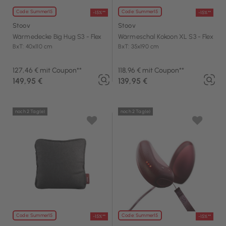
Code: Summer15
Code: Summer15
-15%**
-15%**
Stoov
Stoov
Wärmedecke Big Hug S3 - Flex
Wärmeschal Kokoon XL S3 - Flex
BxT: 40x110 cm
BxT: 35x190 cm
127,46 € mit Coupon**
118,96 € mit Coupon**
149,95 €
139,95 €
noch 2 Tag(e)
noch 2 Tag(e)
Code: Summer15
Code: Summer15
-15%**
-15%**