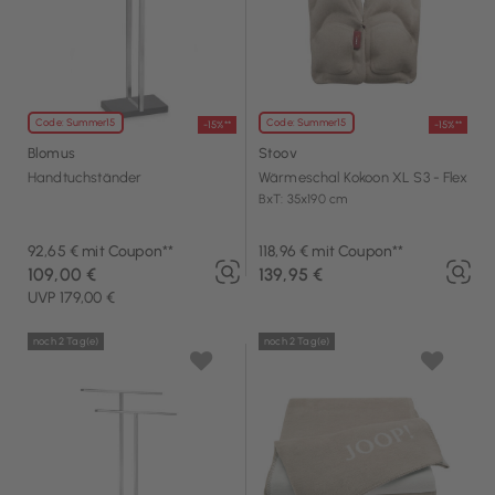
Code: Summer15
Code: Summer15
-15%**
-15%**
Blomus
Stoov
Handtuchständer
Wärmeschal Kokoon XL S3 - Flex
BxT: 35x190 cm
92,65 € mit Coupon**
118,96 € mit Coupon**
109,00 €
139,95 €
UVP 179,00 €
noch 2 Tag(e)
noch 2 Tag(e)