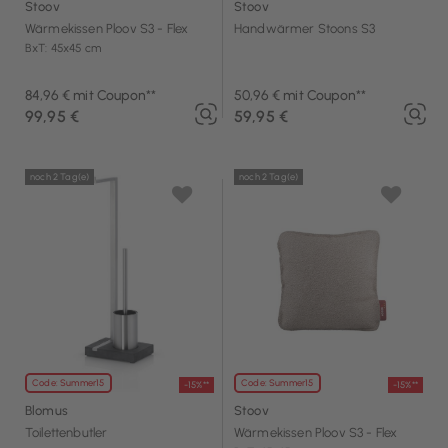
Stoov
Stoov
Wärmekissen Ploov S3 - Flex
Handwärmer Stoons S3
BxT: 45x45 cm
84,96 € mit Coupon**
50,96 € mit Coupon**
99,95 €
59,95 €
noch 2 Tag(e)
noch 2 Tag(e)
Code: Summer15
Code: Summer15
-15%**
-15%**
Blomus
Stoov
Toilettenbutler
Wärmekissen Ploov S3 - Flex