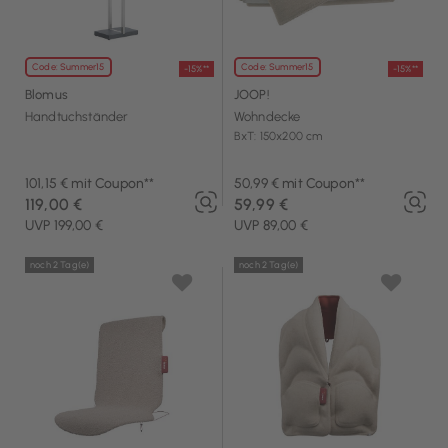
Code: Summer15
Code: Summer15
-15%**
-15%**
Blomus
JOOP!
Handtuchständer
Wohndecke
BxT: 150x200 cm
101,15 € mit Coupon**
50,99 € mit Coupon**
119,00 €
59,99 €
UVP 199,00 €
UVP 89,00 €
noch 2 Tag(e)
noch 2 Tag(e)