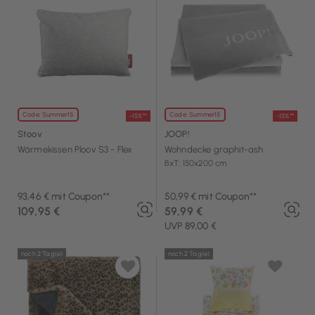
Code: Summer15
Code: Summer15
-15%**
-15%**
Stoov
JOOP!
Wärmekissen Ploov S3 - Flex
Wohndecke graphit-ash
BxT: 150x200 cm
93,46 € mit Coupon**
50,99 € mit Coupon**
109,95 €
59,99 €
UVP 89,00 €
noch 2 Tag(e)
noch 2 Tag(e)