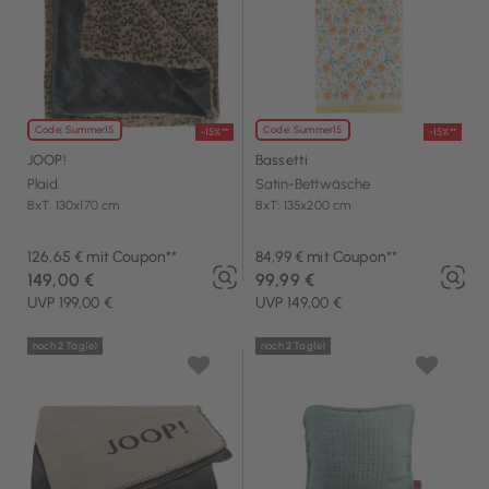
Code: Summer15
Code: Summer15
-15%**
-15%**
JOOP!
Bassetti
Plaid
Satin-Bettwäsche
BxT: 130x170 cm
BxT: 135x200 cm
126,65 € mit Coupon**
84,99 € mit Coupon**
149,00 €
99,99 €
UVP 199,00 €
UVP 149,00 €
noch 2 Tag(e)
noch 2 Tag(e)