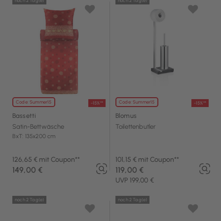
noch 2 Tag(e)
noch 2 Tag(e)
Code: Summer15
Code: Summer15
-15%**
-15%**
Bassetti
Blomus
Satin-Bettwäsche
Toilettenbutler
BxT: 135x200 cm
126,65 € mit Coupon**
101,15 € mit Coupon**
149,00 €
119,00 €
UVP 199,00 €
noch 2 Tag(e)
noch 2 Tag(e)