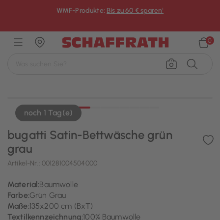
WMF-Produkte:
Bis zu 60 € sparen¹
×
0
noch 1 Tag(e)
bugatti Satin-Bettwäsche grün
grau
Artikel-Nr.:
001281004504000
Material:
Baumwolle
Farbe:
Grün Grau
Maße:
135x200 cm (BxT)
Textilkennzeichnung:
100% Baumwolle