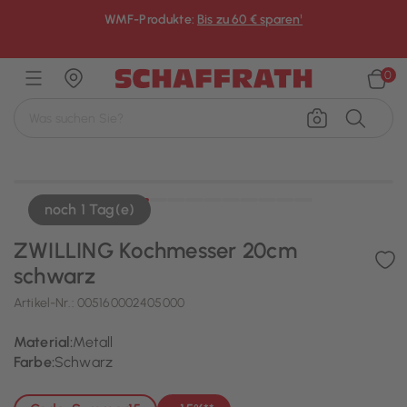
WMF-Produkte:
Bis zu 60 € sparen¹
×
0
noch 1 Tag(e)
ZWILLING Kochmesser 20cm
schwarz
Artikel-Nr.:
005160002405000
Material:
Metall
Farbe:
Schwarz