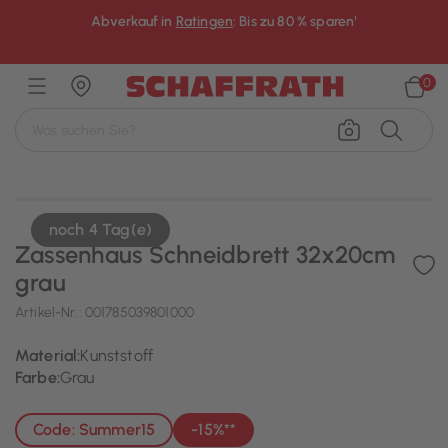
Abverkauf in
Ratingen
: Bis zu 80 % sparen¹
×
0
noch 4 Tag(e)
Zassenhaus Schneidbrett 32x20cm
grau
Artikel-Nr.:
001785039801000
Material:
Kunststoff
Farbe:
Grau
Code: Summer15
-15%**