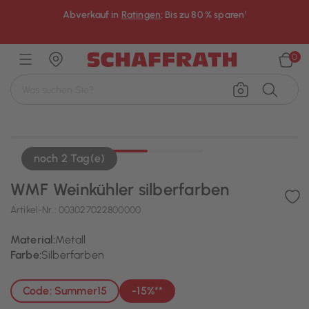
Abverkauf in
Ratingen
: Bis zu 80 % sparen¹
×
0
noch 2 Tag(e)
WMF Weinkühler silberfarben
Artikel-Nr.:
003027022800000
Material:
Metall
Farbe:
Silberfarben
Code: Summer15
-15%**