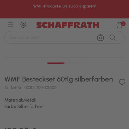
WMF-Produkte:
Bis zu 60 € sparen¹
×
0
WMF Besteckset 60tlg silberfarben
Artikel-Nr.:
003027123001000
Material:
Metall
Farbe:
Silberfarben