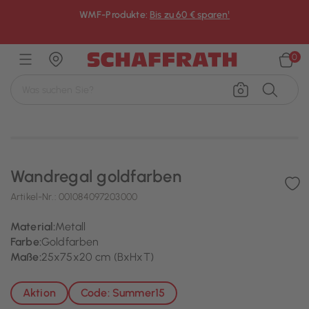
WMF-Produkte:
Bis zu 60 € sparen¹
×
0
Wandregal goldfarben
Artikel-Nr.:
001084097203000
Material:
Metall
Farbe:
Goldfarben
Maße:
25x75x20 cm (BxHxT)
Aktion
Code: Summer15