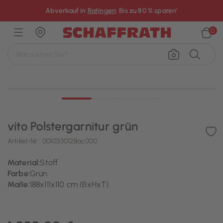
×
Abverkauf in
Ratingen
: Bis zu 80 % sparen¹
0
vito Polstergarnitur grün
Artikel-Nr.:
0010330128ac000
Material:
Stoff
Farbe:
Grün
Maße:
188x111x110 cm (BxHxT)