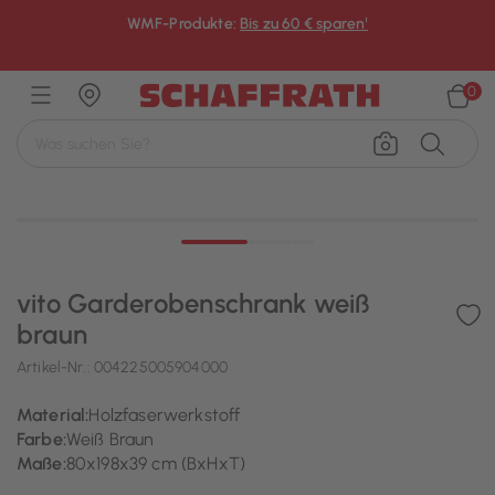
WMF-Produkte:
Bis zu 60 € sparen¹
×
0
vito Garderobenschrank weiß
braun
Artikel-Nr.:
004225005904000
Material:
Holzfaserwerkstoff
Farbe:
Weiß Braun
Maße:
80x198x39 cm (BxHxT)