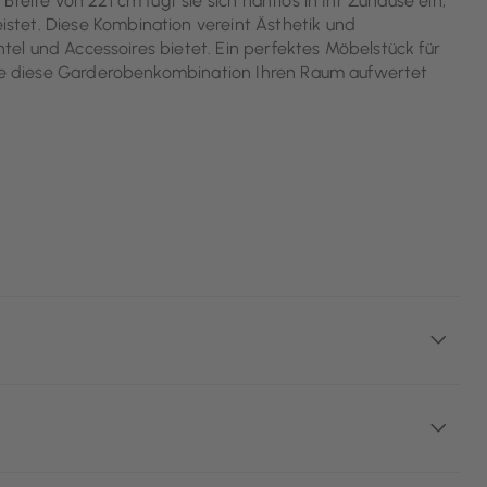
reite von 221 cm fügt sie sich nahtlos in Ihr Zuhause ein,
stet. Diese Kombination vereint Ästhetik und
äntel und Accessoires bietet. Ein perfektes Möbelstück für
 wie diese Garderobenkombination Ihren Raum aufwertet