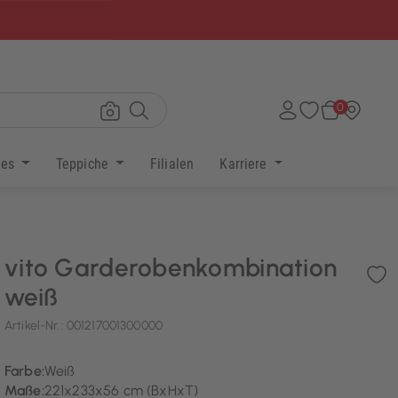
×
0
res
Teppiche
Filialen
Karriere
vito Garderobenkombination
weiß
Artikel-Nr.:
001217001300000
Farbe:
Weiß
Maße:
221x233x56 cm (BxHxT)