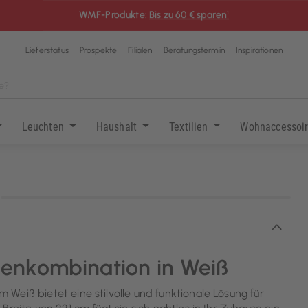
WMF-Produkte:
Bis zu 60 € sparen¹
Lieferstatus
Prospekte
Filialen
Beratungstermin
Inspirationen
Leuchten
Haushalt
Textilien
Wohnaccessoi
KI-generiert
enkombination in Weiß
Weiß bietet eine stilvolle und funktionale Lösung für