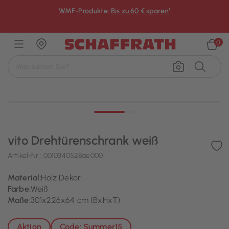
WMF-Produkte:
Bis zu 60 € sparen¹
×
0
vito Drehtürenschrank weiß
Artikel-Nr.:
0010340528ae000
Material:
Holz Dekor
Farbe:
Weiß
Maße:
301x226x64 cm (BxHxT)
Aktion
Code: Summer15