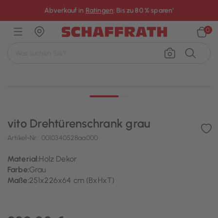
×
Abverkauf in
Ratingen
: Bis zu 80 % sparen¹
0
vito Drehtürenschrank grau
Artikel-Nr.:
0010340528aa000
Material:
Holz Dekor
Farbe:
Grau
Maße:
251x226x64 cm (BxHxT)