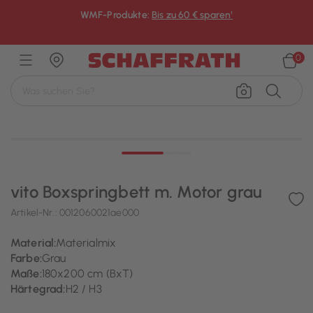
WMF-Produkte:
Bis zu 60 € sparen¹
×
0
vito Boxspringbett m. Motor grau
Artikel-Nr.:
0012060021ae000
Material:
Materialmix
Farbe:
Grau
Maße:
180x200 cm (BxT)
Härtegrad:
H2 / H3