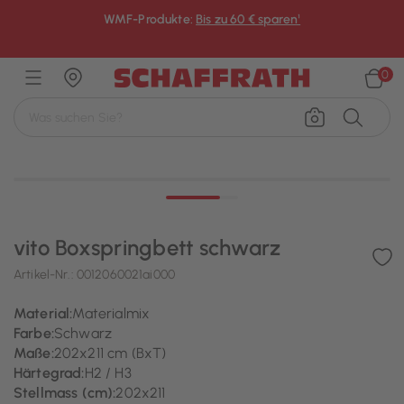
WMF-Produkte:
Bis zu 60 € sparen¹
×
0
vito Boxspringbett schwarz
Artikel-Nr.:
0012060021ai000
Material:
Materialmix
Farbe:
Schwarz
Maße:
202x211 cm (BxT)
Härtegrad:
H2 / H3
Stellmass (cm):
202x211