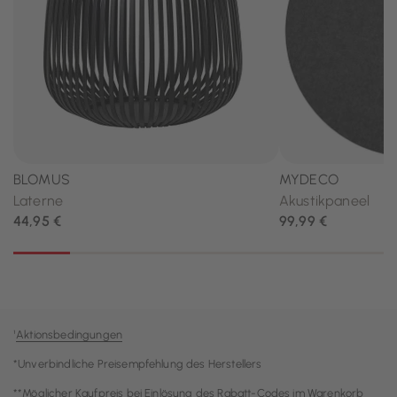
¹
Aktionsbedingungen
*Unverbindliche Preisempfehlung des Herstellers
**Möglicher Kaufpreis bei Einlösung des Rabatt-Codes im Warenkorb