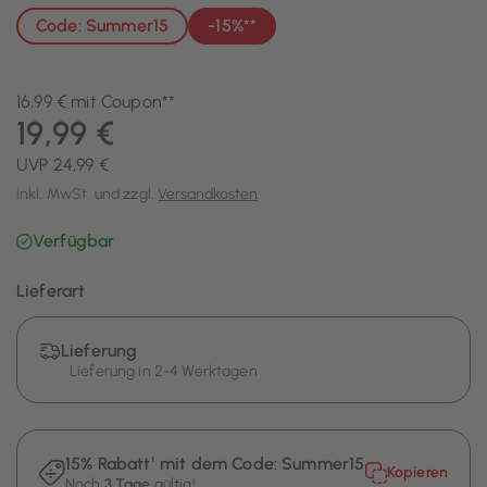
Code: Summer15
-15%**
16,99 € mit Coupon**
19,99 €
UVP 24,99 €
inkl. MwSt. und zzgl.
Versandkosten
Verfügbar
Lieferart
Lieferung
Lieferung in 2-4 Werktagen
15% Rabatt¹ mit dem Code:
Summer15
Kopieren
Noch
3 Tage
gültig!