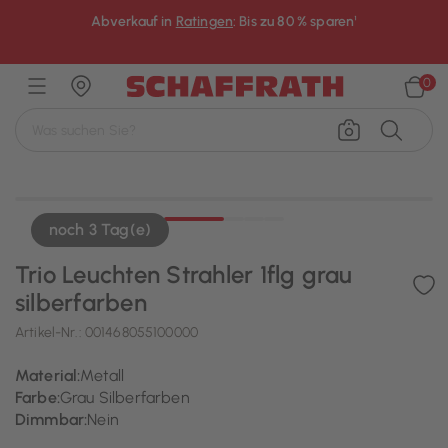
Abverkauf in
Ratingen
: Bis zu 80 % sparen¹
×
0
noch 3 Tag(e)
Trio Leuchten Strahler 1flg grau
silberfarben
Artikel-Nr.:
001468055100000
Material:
Metall
Farbe:
Grau Silberfarben
Dimmbar:
Nein