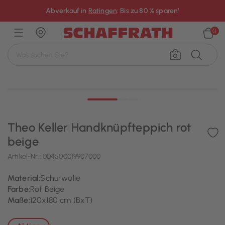
×
Abverkauf in
Ratingen
: Bis zu 80 % sparen¹
0
Theo Keller Handknüpfteppich rot
beige
Artikel-Nr.:
004500019907000
Material:
Schurwolle
Farbe:
Rot Beige
Maße:
120x180 cm (BxT)