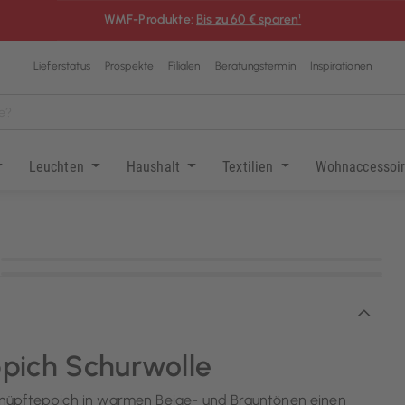
WMF-Produkte:
Bis zu 60 € sparen¹
Lieferstatus
Prospekte
Filialen
Beratungstermin
Inspirationen
Leuchten
Haushalt
Textilien
Wohnaccessoi
KI-generiert
KI-generiert
pich Schurwolle
knüpfteppich in warmen Beige- und Brauntönen einen