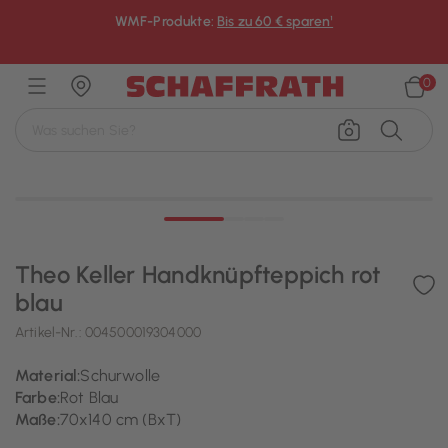
WMF-Produkte:
Bis zu 60 € sparen¹
×
0
Theo Keller Handknüpfteppich rot
blau
Artikel-Nr.:
004500019304000
Material:
Schurwolle
Farbe:
Rot Blau
Maße:
70x140 cm (BxT)