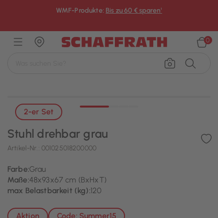
WMF-Produkte:
Bis zu 60 € sparen¹
×
0
2-er Set
Stuhl drehbar grau
Artikel-Nr.:
001025018200000
Farbe:
Grau
Maße:
48x93x67 cm (BxHxT)
max Belastbarkeit (kg):
120
Aktion
Code: Summer15