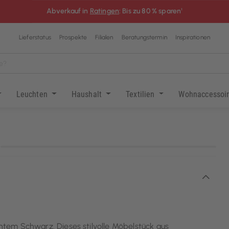
Abverkauf in
Ratingen
: Bis zu 80 % sparen¹
Lieferstatus
Prospekte
Filialen
Beratungstermin
Inspirationen
Leuchten
Haushalt
Textilien
Wohnaccessoi
KI-generiert
tem Schwarz. Dieses stilvolle Möbelstück aus