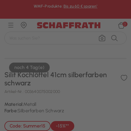
WMF-Produkte:
Bis zu 60 € sparen¹
×
0
noch 4 Tag(e)
Silit Kochlöffel 41cm silberfarben
schwarz
Artikel-Nr.:
003640075002000
Material:
Metall
Farbe:
Silberfarben Schwarz
Code: Summer15
-15%**