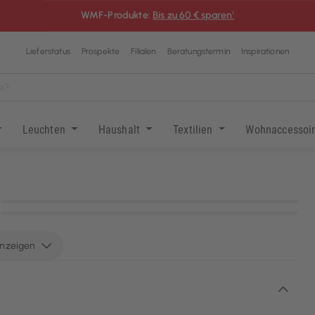
WMF-Produkte:
Bis zu 60 € sparen¹
Lieferstatus
Prospekte
Filialen
Beratungstermin
Inspirationen
Leuchten
Haushalt
Textilien
Wohnaccessoi
KI-generiert
KI-generiert
anzeigen