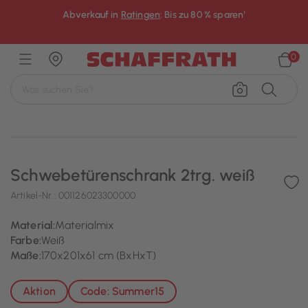
Abverkauf in
Ratingen
: Bis zu 80 % sparen¹
×
0
Schwebetürenschrank 2trg. weiß
Artikel-Nr.:
001126023300000
Material:
Materialmix
Farbe:
Weiß
Maße:
170x201x61 cm (BxHxT)
Aktion
Code: Summer15