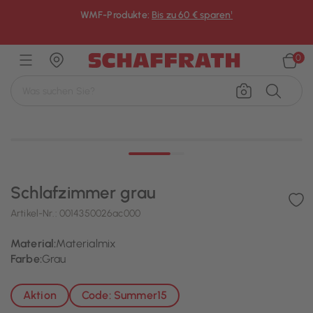
WMF-Produkte:
Bis zu 60 € sparen¹
×
0
Schlafzimmer grau
Artikel-Nr.:
0014350026ac000
Material:
Materialmix
Farbe:
Grau
Aktion
Code: Summer15