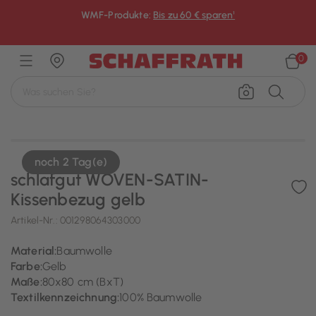
WMF-Produkte:
Bis zu 60 € sparen¹
×
0
noch 2 Tag(e)
schlafgut WOVEN-SATIN-
Kissenbezug gelb
Artikel-Nr.:
001298064303000
Material:
Baumwolle
Farbe:
Gelb
Maße:
80x80 cm (BxT)
Textilkennzeichnung:
100% Baumwolle