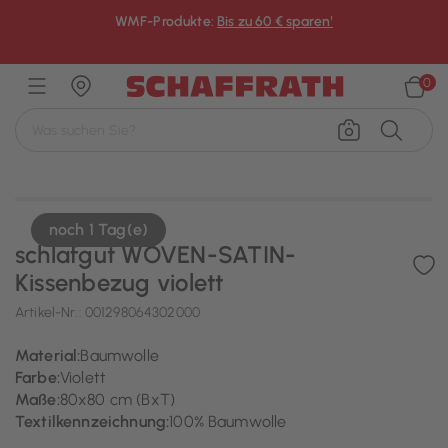
WMF-Produkte:
Bis zu 60 € sparen¹
×
0
noch 1 Tag(e)
schlafgut WOVEN-SATIN-
Kissenbezug violett
Artikel-Nr.:
001298064302000
Material:
Baumwolle
Farbe:
Violett
Maße:
80x80 cm (BxT)
Textilkennzeichnung:
100% Baumwolle