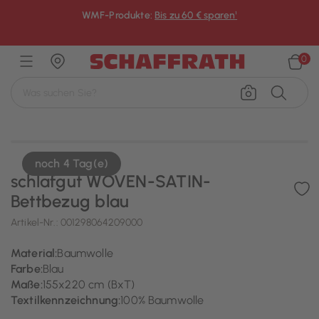
WMF-Produkte:
Bis zu 60 € sparen¹
×
0
noch 4 Tag(e)
schlafgut WOVEN-SATIN-
Bettbezug blau
Artikel-Nr.:
001298064209000
Material:
Baumwolle
Farbe:
Blau
Maße:
155x220 cm (BxT)
Textilkennzeichnung:
100% Baumwolle