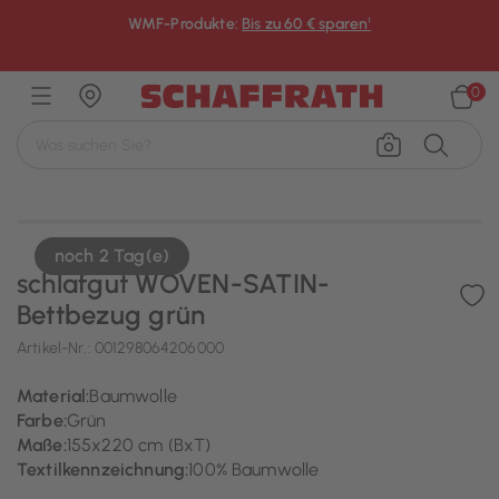
WMF-Produkte:
Bis zu 60 € sparen¹
×
0
noch 2 Tag(e)
schlafgut WOVEN-SATIN-
Bettbezug grün
Artikel-Nr.:
001298064206000
Material:
Baumwolle
Farbe:
Grün
Maße:
155x220 cm (BxT)
Textilkennzeichnung:
100% Baumwolle