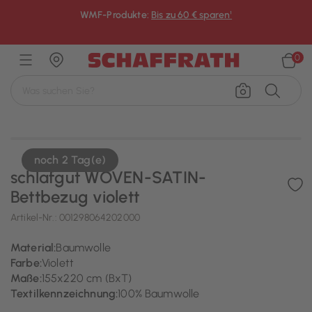
WMF-Produkte:
Bis zu 60 € sparen¹
×
0
noch 2 Tag(e)
schlafgut WOVEN-SATIN-
Bettbezug violett
Artikel-Nr.:
001298064202000
Material:
Baumwolle
Farbe:
Violett
Maße:
155x220 cm (BxT)
Textilkennzeichnung:
100% Baumwolle