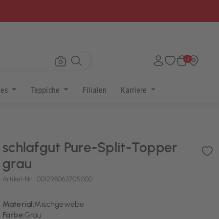
×
0
res
Teppiche
Filialen
Karriere
schlafgut Pure-Split-Topper
grau
Artikel-Nr.:
001298063705000
Material:
Mischgewebe
Farbe:
Grau