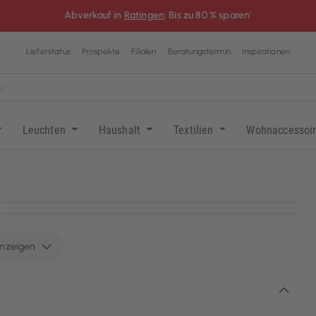
Abverkauf in
Ratingen
: Bis zu 80 % sparen¹
Lieferstatus
Prospekte
Filialen
Beratungstermin
Inspirationen
Leuchten
Haushalt
Textilien
Wohnaccessoi
KI-generiert
KI-generiert
anzeigen