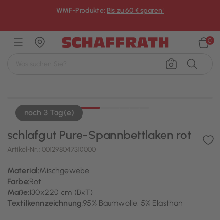
WMF-Produkte:
Bis zu 60 € sparen¹
×
0
noch 3 Tag(e)
schlafgut Pure-Spannbettlaken rot
Artikel-Nr.:
001298047310000
Material:
Mischgewebe
Farbe:
Rot
Maße:
130x220 cm (BxT)
Textilkennzeichnung:
95% Baumwolle, 5% Elasthan