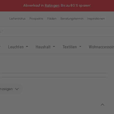
Abverkauf in
Ratingen
: Bis zu 80 % sparen¹
Lieferstatus
Prospekte
Filialen
Beratungstermin
Inspirationen
Leuchten
Haushalt
Textilien
Wohnaccessoi
KI-generiert
KI-generiert
anzeigen