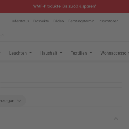
WMF-Produkte:
Bis zu 60 € sparen¹
Lieferstatus
Prospekte
Filialen
Beratungstermin
Inspirationen
Leuchten
Haushalt
Textilien
Wohnaccessoi
KI-generiert
KI-generiert
anzeigen