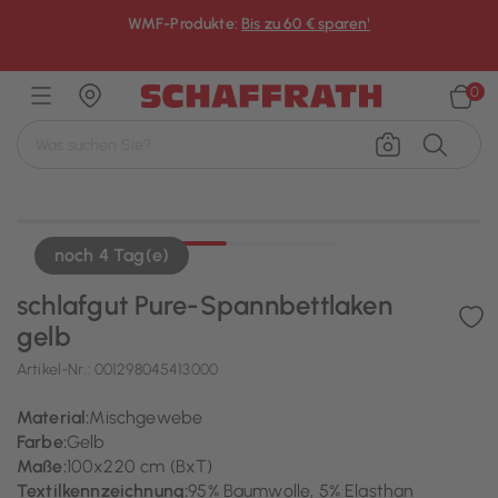
WMF-Produkte:
Bis zu 60 € sparen¹
×
0
noch 4 Tag(e)
schlafgut Pure-Spannbettlaken
gelb
Artikel-Nr.:
001298045413000
Material:
Mischgewebe
Farbe:
Gelb
Maße:
100x220 cm (BxT)
Textilkennzeichnung:
95% Baumwolle, 5% Elasthan