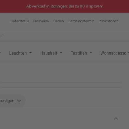
Abverkauf in
Ratingen
: Bis zu 80 % sparen¹
Lieferstatus
Prospekte
Filialen
Beratungstermin
Inspirationen
Leuchten
Haushalt
Textilien
Wohnaccessoi
KI-generiert
KI-generiert
anzeigen