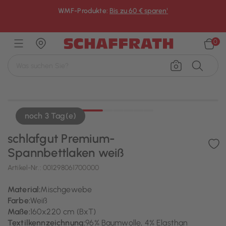
WMF-Produkte:
Bis zu 60 € sparen¹
×
0
noch 3 Tag(e)
schlafgut Premium-
Spannbettlaken weiß
Artikel-Nr.:
001298061700000
Material:
Mischgewebe
Farbe:
Weiß
Maße:
160x220 cm (BxT)
Textilkennzeichnung:
96% Baumwolle, 4% Elasthan