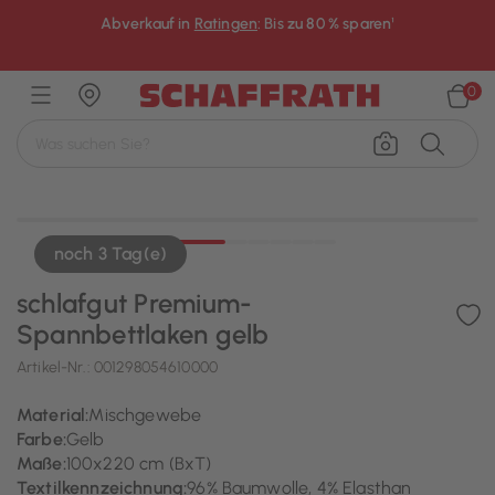
Abverkauf in
Ratingen
: Bis zu 80 % sparen¹
×
0
noch 3 Tag(e)
schlafgut Premium-
Spannbettlaken gelb
Artikel-Nr.:
001298054610000
Material:
Mischgewebe
Farbe:
Gelb
Maße:
100x220 cm (BxT)
Textilkennzeichnung:
96% Baumwolle, 4% Elasthan