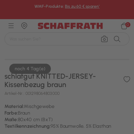
WMF-Produkte:
Bis zu 60 € sparen¹
×
0
noch 4 Tag(e)
schlafgut KNITTED-JERSEY-
Kissenbezug braun
Artikel-Nr.:
001298064803000
Material:
Mischgewebe
Farbe:
Braun
Maße:
80x40 cm (BxT)
Textilkennzeichnung:
95% Baumwolle, 5% Elasthan