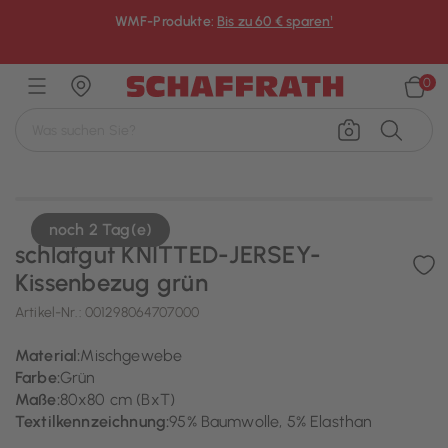
WMF-Produkte:
Bis zu 60 € sparen¹
×
0
noch 2 Tag(e)
schlafgut KNITTED-JERSEY-
Kissenbezug grün
Artikel-Nr.:
001298064707000
Material:
Mischgewebe
Farbe:
Grün
Maße:
80x80 cm (BxT)
Textilkennzeichnung:
95% Baumwolle, 5% Elasthan