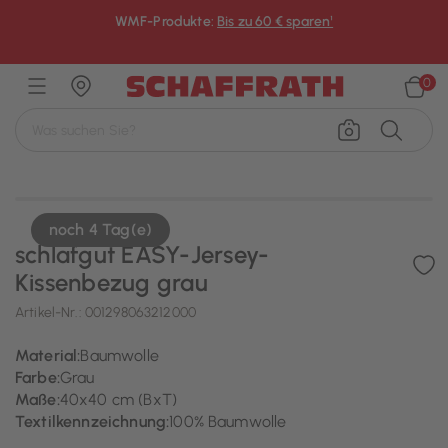
WMF-Produkte:
Bis zu 60 € sparen¹
×
0
noch 4 Tag(e)
schlafgut EASY-Jersey-
Kissenbezug grau
Artikel-Nr.:
001298063212000
Material:
Baumwolle
Farbe:
Grau
Maße:
40x40 cm (BxT)
Textilkennzeichnung:
100% Baumwolle