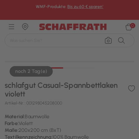
WMF-Produkte:
Bis zu 60 € sparen¹
×
0
noch 2 Tag(e)
schlafgut Casual-Spannbettlaken
violett
Artikel-Nr.:
001298045208000
Material:
Baumwolle
Farbe:
Violett
Maße:
200x200 cm (BxT)
Textilkennzeichnung:
100% Baumwolle