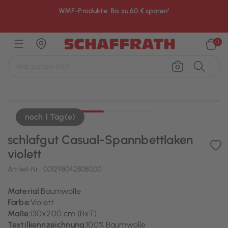
WMF-Produkte:
Bis zu 60 € sparen¹
×
0
noch 1 Tag(e)
schlafgut Casual-Spannbettlaken
violett
Artikel-Nr.:
001298042808000
Material:
Baumwolle
Farbe:
Violett
Maße:
130x200 cm (BxT)
Textilkennzeichnung:
100% Baumwolle