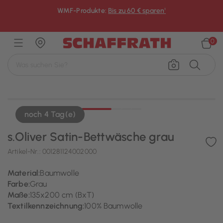
WMF-Produkte:
Bis zu 60 € sparen¹
×
0
noch 4 Tag(e)
s.Oliver Satin-Bettwäsche grau
Artikel-Nr.:
001281124002000
Material:
Baumwolle
Farbe:
Grau
Maße:
135x200 cm (BxT)
Textilkennzeichnung:
100% Baumwolle