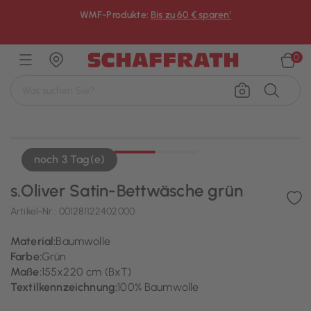
WMF-Produkte:
Bis zu 60 € sparen¹
×
0
noch 3 Tag(e)
s.Oliver Satin-Bettwäsche grün
Artikel-Nr.:
001281122402000
Material:
Baumwolle
Farbe:
Grün
Maße:
155x220 cm (BxT)
Textilkennzeichnung:
100% Baumwolle