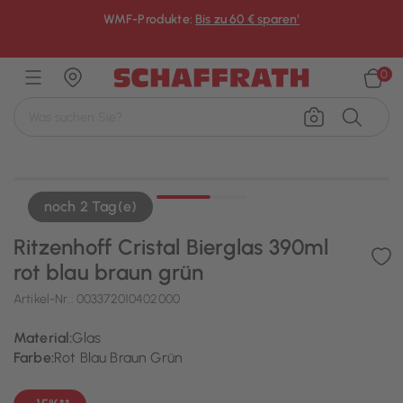
WMF-Produkte:
Bis zu 60 € sparen¹
×
0
noch 2 Tag(e)
Ritzenhoff Cristal Bierglas 390ml
rot blau braun grün
Artikel-Nr.:
003372010402000
Material:
Glas
Farbe:
Rot Blau Braun Grün