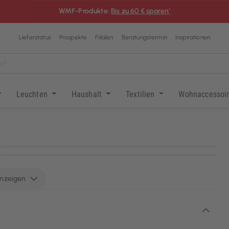
WMF-Produkte:
Bis zu 60 € sparen¹
Lieferstatus
Prospekte
Filialen
Beratungstermin
Inspirationen
Leuchten
Haushalt
Textilien
Wohnaccessoi
KI-generiert
KI-generiert
anzeigen